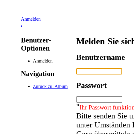
Anmelden
.
Benutzer-
Melden Sie sic
Optionen
Benutzername
Anmelden
Navigation
Passwort
Zurück zu: Album
"
Ihr Passwort funktion
Bitte senden Sie 
unter Umständen 
Gern übermitteln 