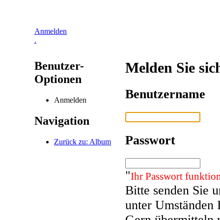
Anmelden
.
Benutzer-
Melden Sie sic
Optionen
Benutzername
Anmelden
Navigation
Passwort
Zurück zu: Album
"
Ihr Passwort funktion
Bitte senden Sie 
unter Umständen 
Gern übermitteln 