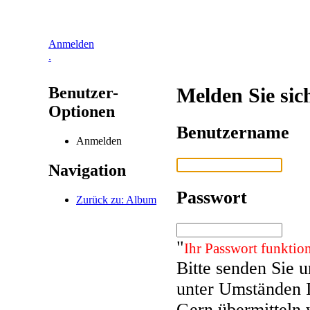
Anmelden
.
Benutzer-
Melden Sie sic
Optionen
Benutzername
Anmelden
Navigation
Passwort
Zurück zu: Album
"
Ihr Passwort funktion
Bitte senden Sie 
unter Umständen 
Gern übermitteln 