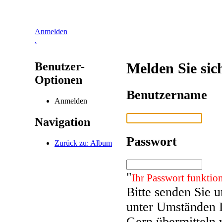
Anmelden
.
Benutzer-
Melden Sie sic
Optionen
Benutzername
Anmelden
Navigation
Passwort
Zurück zu: Album
"
Ihr Passwort funktion
Bitte senden Sie 
unter Umständen 
Gern übermitteln 