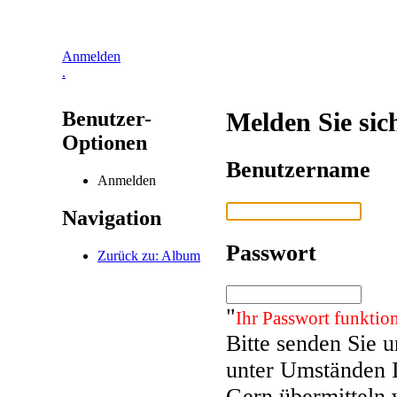
Anmelden
.
Benutzer-
Melden Sie sic
Optionen
Benutzername
Anmelden
Navigation
Passwort
Zurück zu: Album
"
Ihr Passwort funktion
Bitte senden Sie 
unter Umständen 
Gern übermitteln 