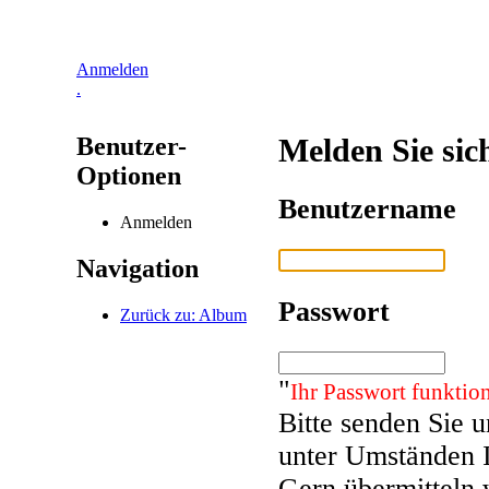
Anmelden
.
Benutzer-
Melden Sie sic
Optionen
Benutzername
Anmelden
Navigation
Passwort
Zurück zu: Album
"
Ihr Passwort funktion
Bitte senden Sie 
unter Umständen 
Gern übermitteln 