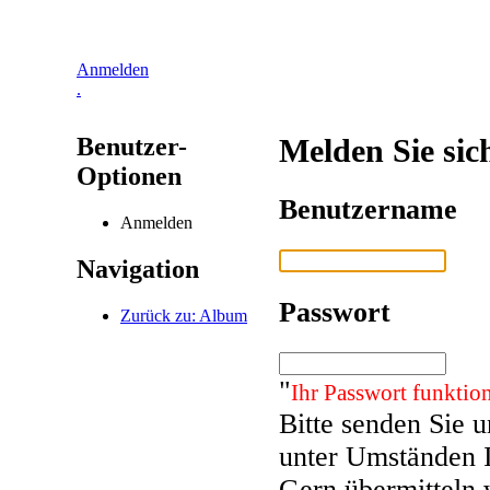
Anmelden
.
Benutzer-
Melden Sie sic
Optionen
Benutzername
Anmelden
Navigation
Passwort
Zurück zu: Album
"
Ihr Passwort funktion
Bitte senden Sie 
unter Umständen 
Gern übermitteln 