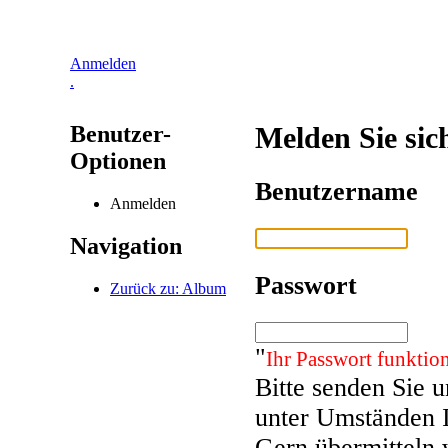
Anmelden
.
Benutzer-
Melden Sie sic
Optionen
Benutzername
Anmelden
Navigation
Passwort
Zurück zu: Album
"
Ihr Passwort funktion
Bitte senden Sie 
unter Umständen 
Gern übermitteln 