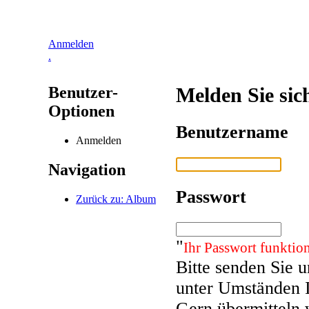
Anmelden
.
Benutzer-
Melden Sie sic
Optionen
Benutzername
Anmelden
Navigation
Passwort
Zurück zu: Album
"
Ihr Passwort funktion
Bitte senden Sie 
unter Umständen 
Gern übermitteln 