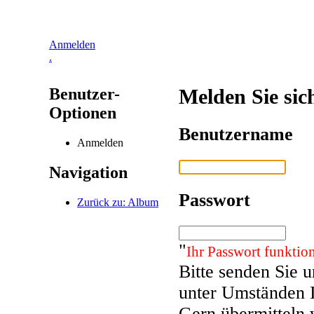
Anmelden
.
Benutzer-
Melden Sie sic
Optionen
Benutzername
Anmelden
Navigation
Passwort
Zurück zu: Album
"
Ihr Passwort funktion
Bitte senden Sie 
unter Umständen 
Gern übermitteln 