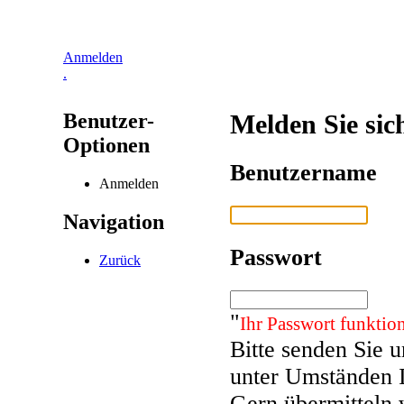
Anmelden
.
Benutzer-
Melden Sie sic
Optionen
Benutzername
Anmelden
Navigation
Passwort
Zurück
"
Ihr Passwort funktion
Bitte senden Sie 
unter Umständen 
Gern übermitteln 