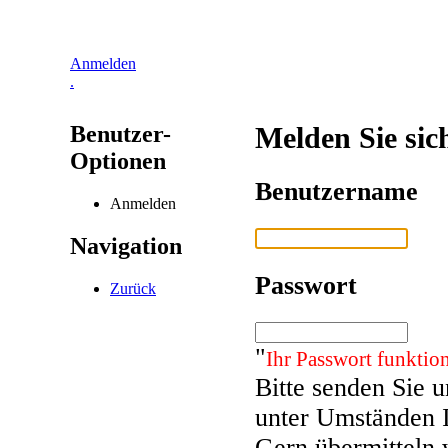
Anmelden
.
Benutzer-
Melden Sie sic
Optionen
Benutzername
Anmelden
Navigation
Passwort
Zurück
"
Ihr Passwort funktion
Bitte senden Sie 
unter Umständen 
Gern übermitteln 