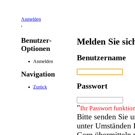
Anmelden
.
Benutzer-
Melden Sie sic
Optionen
Benutzername
Anmelden
Navigation
Passwort
Zurück
"
Ihr Passwort funktion
Bitte senden Sie 
unter Umständen 
Gern übermitteln 