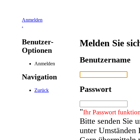
Anmelden
.
Benutzer-
Melden Sie sic
Optionen
Benutzername
Anmelden
Navigation
Passwort
Zurück
"
Ihr Passwort funktion
Bitte senden Sie 
unter Umständen 
Gern übermitteln 