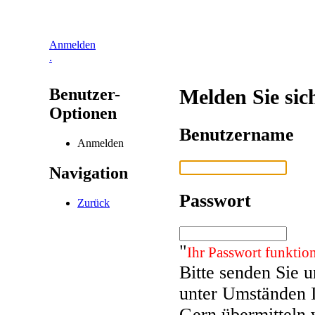
Anmelden
.
Benutzer-
Melden Sie sic
Optionen
Benutzername
Anmelden
Navigation
Passwort
Zurück
"
Ihr Passwort funktion
Bitte senden Sie 
unter Umständen 
Gern übermitteln 