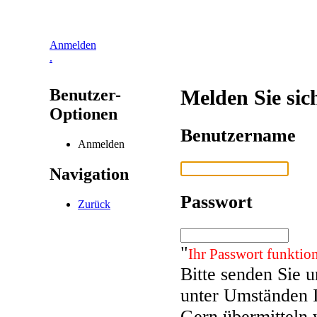
Anmelden
.
Benutzer-
Melden Sie sic
Optionen
Benutzername
Anmelden
Navigation
Passwort
Zurück
"
Ihr Passwort funktion
Bitte senden Sie 
unter Umständen 
Gern übermitteln 