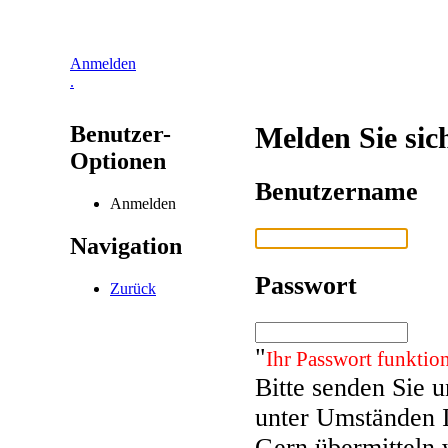
Anmelden
.
Benutzer-
Melden Sie sic
Optionen
Benutzername
Anmelden
Navigation
Passwort
Zurück
"
Ihr Passwort funktion
Bitte senden Sie 
unter Umständen 
Gern übermitteln 