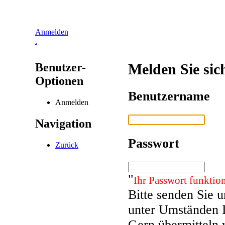
Anmelden
.
Benutzer-
Melden Sie sic
Optionen
Benutzername
Anmelden
Navigation
Passwort
Zurück
"
Ihr Passwort funktion
Bitte senden Sie 
unter Umständen 
Gern übermitteln 