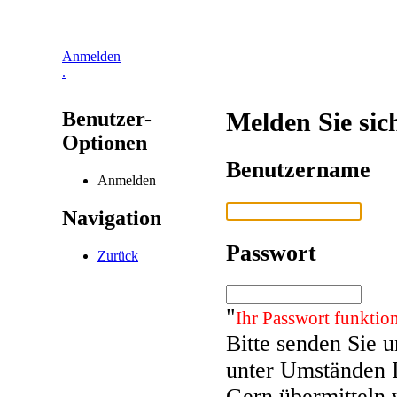
Anmelden
.
Benutzer-
Melden Sie sic
Optionen
Benutzername
Anmelden
Navigation
Passwort
Zurück
"
Ihr Passwort funktion
Bitte senden Sie 
unter Umständen 
Gern übermitteln 