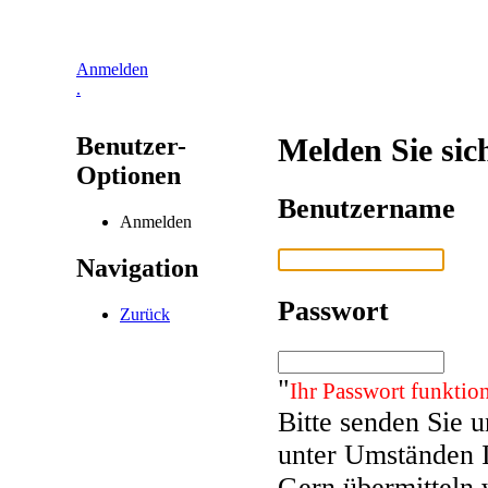
Anmelden
.
Benutzer-
Melden Sie sic
Optionen
Benutzername
Anmelden
Navigation
Passwort
Zurück
"
Ihr Passwort funktion
Bitte senden Sie 
unter Umständen 
Gern übermitteln 