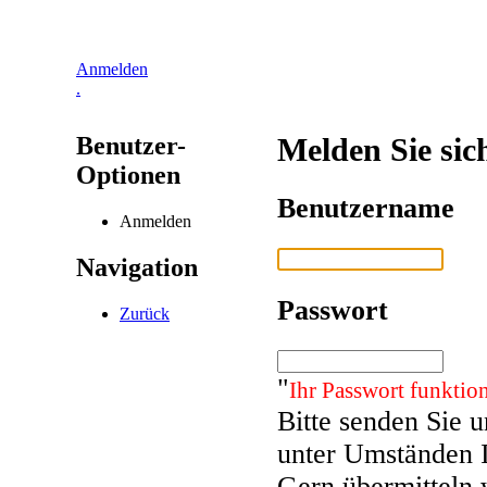
Anmelden
.
Benutzer-
Melden Sie sic
Optionen
Benutzername
Anmelden
Navigation
Passwort
Zurück
"
Ihr Passwort funktion
Bitte senden Sie 
unter Umständen 
Gern übermitteln 