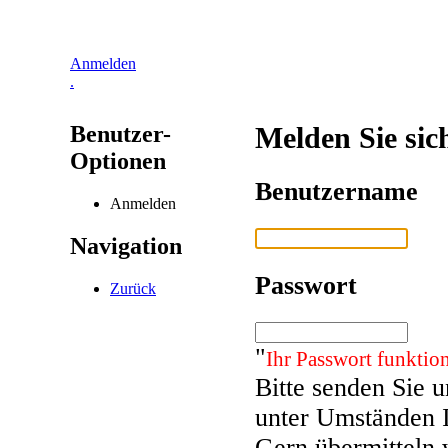
Anmelden
.
Benutzer-
Melden Sie sic
Optionen
Benutzername
Anmelden
Navigation
Passwort
Zurück
"
Ihr Passwort funktion
Bitte senden Sie 
unter Umständen 
Gern übermitteln 