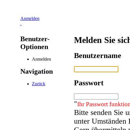
Anmelden
.
Benutzer-
Melden Sie sic
Optionen
Benutzername
Anmelden
Navigation
Passwort
Zurück
"
Ihr Passwort funktion
Bitte senden Sie 
unter Umständen 
Gern übermitteln 