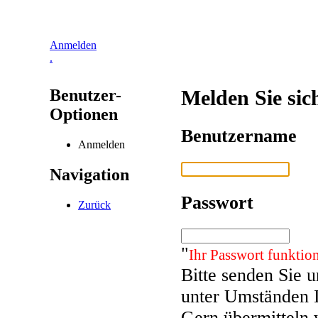
Anmelden
.
Benutzer-
Melden Sie sic
Optionen
Benutzername
Anmelden
Navigation
Passwort
Zurück
"
Ihr Passwort funktion
Bitte senden Sie 
unter Umständen 
Gern übermitteln 