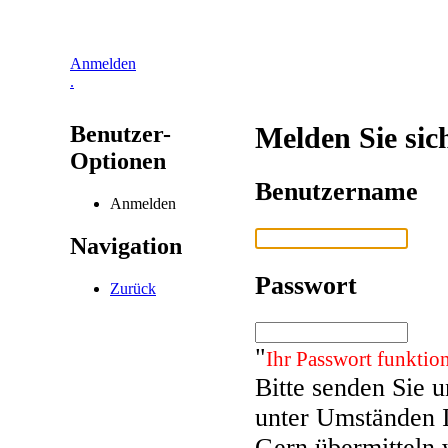
Anmelden
.
Benutzer-
Melden Sie sic
Optionen
Benutzername
Anmelden
Navigation
Passwort
Zurück
"
Ihr Passwort funktion
Bitte senden Sie 
unter Umständen 
Gern übermitteln 