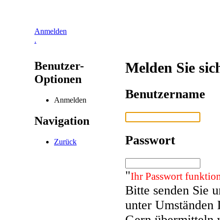
Anmelden
.
Benutzer-
Melden Sie sic
Optionen
Benutzername
Anmelden
Navigation
Passwort
Zurück
"
Ihr Passwort funktion
Bitte senden Sie 
unter Umständen 
Gern übermitteln 