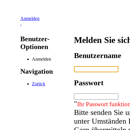
Anmelden
.
Benutzer-
Melden Sie sic
Optionen
Benutzername
Anmelden
Navigation
Passwort
Zurück
"
Ihr Passwort funktion
Bitte senden Sie 
unter Umständen 
Gern übermitteln 