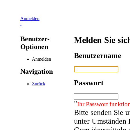
Anmelden
.
Benutzer-
Melden Sie sic
Optionen
Benutzername
Anmelden
Navigation
Passwort
Zurück
"
Ihr Passwort funktion
Bitte senden Sie 
unter Umständen 
Gern übermitteln 