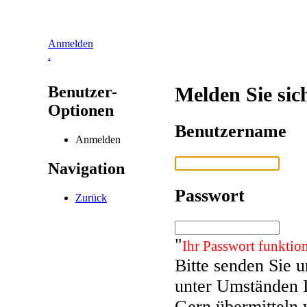
Anmelden
.
Benutzer-
Melden Sie sic
Optionen
Benutzername
Anmelden
Navigation
Passwort
Zurück
"
Ihr Passwort funktion
Bitte senden Sie 
unter Umständen 
Gern übermitteln 