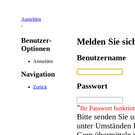
Anmelden
.
Benutzer-
Melden Sie sic
Optionen
Benutzername
Anmelden
Navigation
Passwort
Zurück
"
Ihr Passwort funktion
Bitte senden Sie 
unter Umständen 
Gern übermitteln 